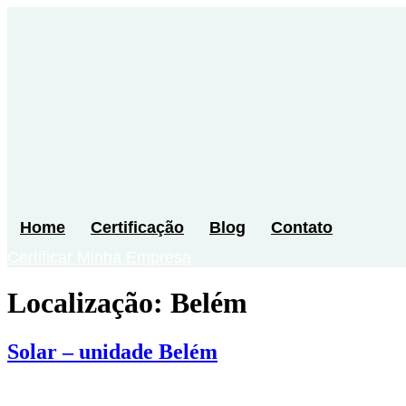
Ir
para
o
conteúdo
Home
Certificação
Blog
Contato
Certificar Minha Empresa
Localização:
Belém
Solar – unidade Belém