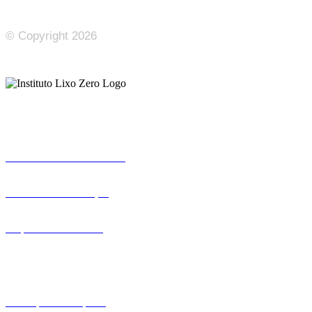
© Copyright 2026
Institucional
Sobre o Instituto Lixo Zero
Jornada da Certificação
Empresas Certificadas
Recursos
Certifique sua empresa