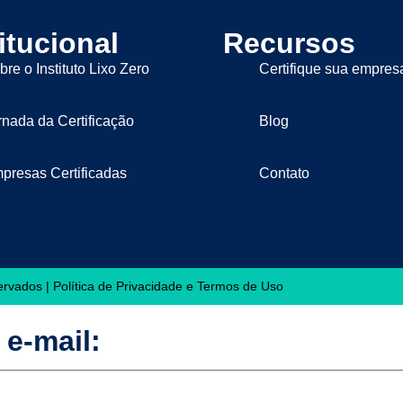
itucional
Recursos
bre o Instituto Lixo Zero
Certifique sua empres
rnada da Certificação
Blog
presas Certificadas
Contato
servados |
Política de Privacidade
e
Termos de Uso
e-mail: